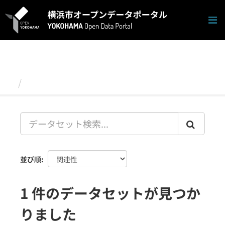
ス
キ
ッ
プ
し
て
内
容
データセット
へ
並び順
1 件のデータセットが見つか
りました