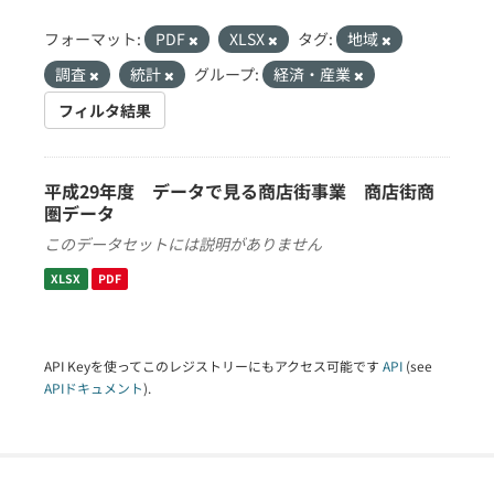
フォーマット:
PDF
XLSX
タグ:
地域
調査
統計
グループ:
経済・産業
フィルタ結果
平成29年度 データで見る商店街事業 商店街商
圏データ
このデータセットには説明がありません
XLSX
PDF
API Keyを使ってこのレジストリーにもアクセス可能です
API
(see
APIドキュメント
).