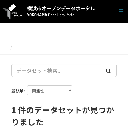
ス
キ
ッ
プ
し
て
内
容
データセット
へ
並び順
1 件のデータセットが見つか
りました