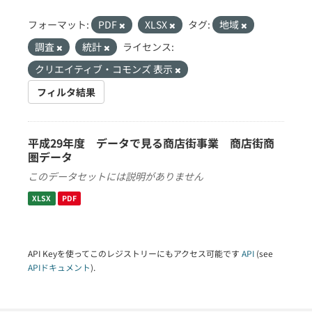
フォーマット:
PDF
XLSX
タグ:
地域
調査
統計
ライセンス:
クリエイティブ・コモンズ 表示
フィルタ結果
平成29年度 データで見る商店街事業 商店街商
圏データ
このデータセットには説明がありません
XLSX
PDF
API Keyを使ってこのレジストリーにもアクセス可能です
API
(see
APIドキュメント
).