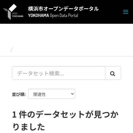
ス
キ
ッ
プ
し
て
内
容
データセット
へ
並び順
1 件のデータセットが見つか
りました