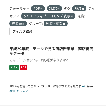
フォーマット:
PDF
XLSX
タグ:
経済
ライ
センス:
クリエイティブ・コモンズ 表示
組織:
経済局
グループ:
経済・産業
フィルタ結果
平成29年度 データで見る商店街事業 商店街商
圏データ
このデータセットには説明がありません
XLSX
PDF
API Keyを使ってこのレジストリーにもアクセス可能です
API
(see
APIドキュメント
).