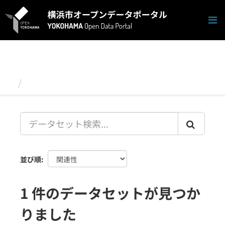
ス
キ
ッ
プ
し
て
内
容
データセット
へ
並び順
1 件のデータセットが見つか
りました