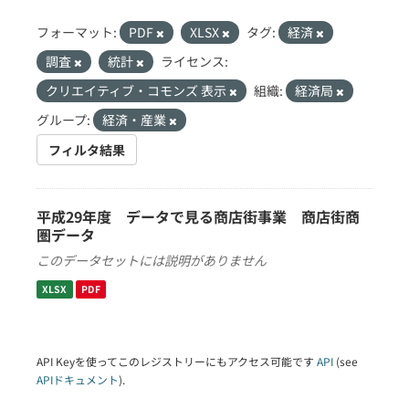
フォーマット:
PDF
XLSX
タグ:
経済
調査
統計
ライセンス:
クリエイティブ・コモンズ 表示
組織:
経済局
グループ:
経済・産業
フィルタ結果
平成29年度 データで見る商店街事業 商店街商
圏データ
このデータセットには説明がありません
XLSX
PDF
API Keyを使ってこのレジストリーにもアクセス可能です
API
(see
APIドキュメント
).