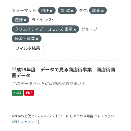
フォーマット:
PDF
XLSX
タグ:
調査
統計
ライセンス:
クリエイティブ・コモンズ 表示
グループ:
経済・産業
フィルタ結果
平成29年度 データで見る商店街事業 商店街商
圏データ
このデータセットには説明がありません
XLSX
PDF
API Keyを使ってこのレジストリーにもアクセス可能です
API
(see
APIドキュメント
).