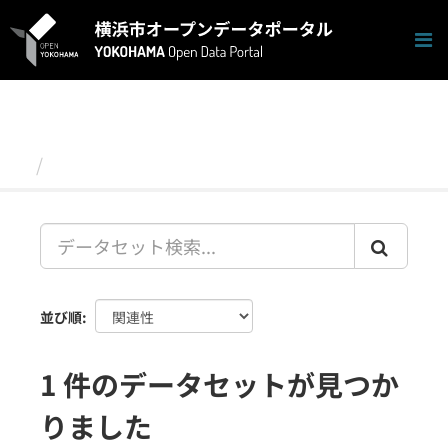
ス
キ
ッ
プ
し
て
内
容
データセット
へ
並び順
1 件のデータセットが見つか
りました