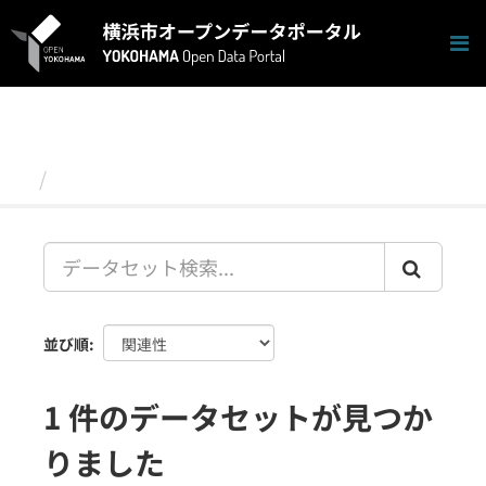
ス
キ
ッ
プ
し
て
内
容
データセット
へ
並び順
1 件のデータセットが見つか
りました