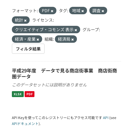
フォーマット:
PDF
タグ:
地域
調査
統計
ライセンス:
クリエイティブ・コモンズ 表示
グループ:
経済・産業
組織:
経済局
フィルタ結果
平成29年度 データで見る商店街事業 商店街商
圏データ
このデータセットには説明がありません
XLSX
PDF
API Keyを使ってこのレジストリーにもアクセス可能です
API
(see
APIドキュメント
).