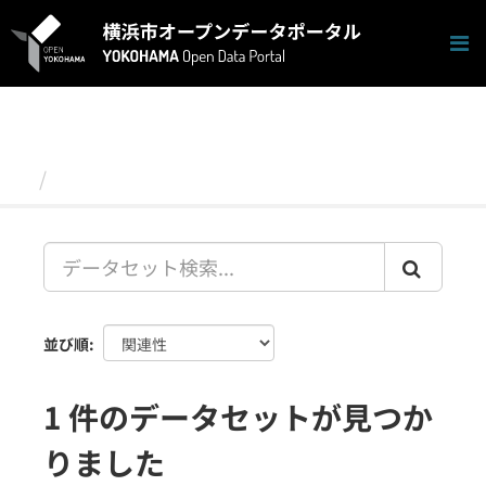
ス
キ
ッ
プ
し
て
内
容
データセット
へ
並び順
1 件のデータセットが見つか
りました