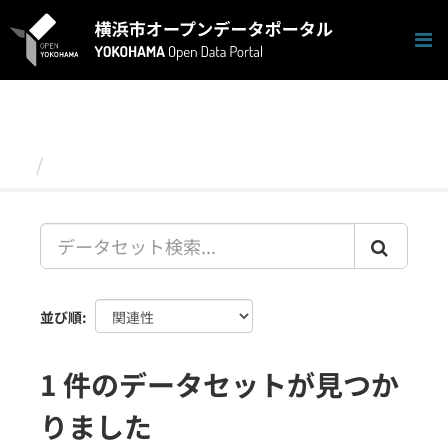
ス
キ
ッ
プ
し
て
内
容
データセット
へ
並び順
1 件のデータセットが見つか
りました