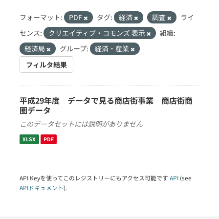
フォーマット:
PDF
タグ:
経済
調査
ライ
センス:
クリエイティブ・コモンズ 表示
組織:
経済局
グループ:
経済・産業
フィルタ結果
平成29年度 データで見る商店街事業 商店街商
圏データ
このデータセットには説明がありません
XLSX
PDF
API Keyを使ってこのレジストリーにもアクセス可能です
API
(see
APIドキュメント
).