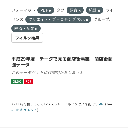
フォーマット:
PDF
タグ:
調査
統計
ライ
センス:
クリエイティブ・コモンズ 表示
グループ:
経済・産業
フィルタ結果
平成29年度 データで見る商店街事業 商店街商
圏データ
このデータセットには説明がありません
XLSX
PDF
API Keyを使ってこのレジストリーにもアクセス可能です
API
(see
APIドキュメント
).