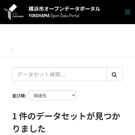
ス
キ
ッ
プ
し
て
内
容
データセット
へ
並び順
1 件のデータセットが見つか
りました