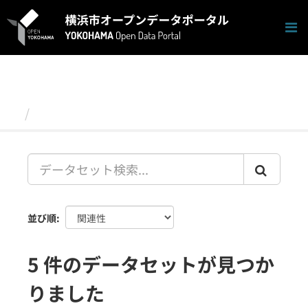
ス
キ
ッ
プ
し
て
内
容
データセット
へ
並び順
5 件のデータセットが見つか
りました