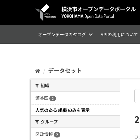
ス
キ
ッ
プ
し
て
オープンデータカタログ
APIの利用について
内
容
へ
データセット
組織
瀬谷区
2
人気のある 組織 のみを表示
グループ
区政情報
2
フ