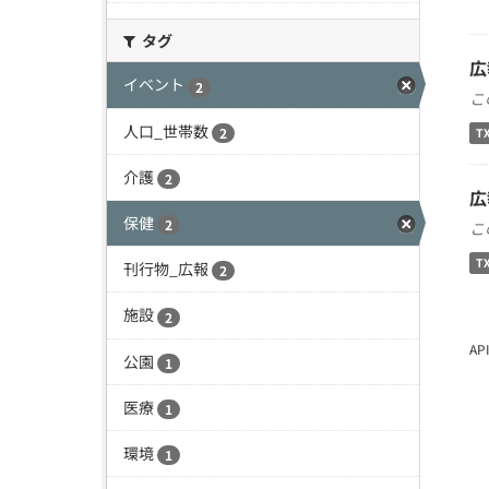
タグ
広
イベント
2
こ
人口_世帯数
2
T
介護
2
広
保健
2
こ
T
刊行物_広報
2
施設
2
A
公園
1
医療
1
環境
1