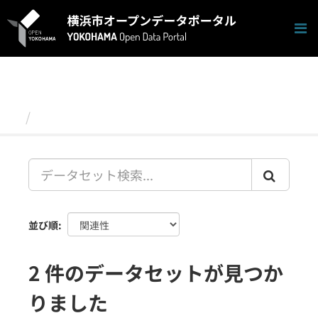
ス
キ
ッ
プ
し
て
内
容
データセット
へ
並び順
2 件のデータセットが見つか
りました