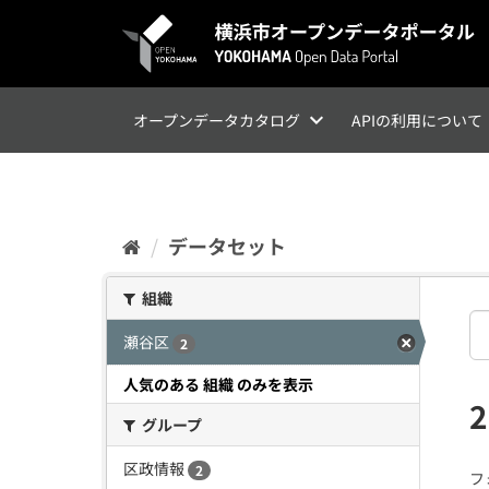
ス
キ
ッ
プ
し
て
オープンデータカタログ
APIの利用について
内
容
へ
データセット
組織
瀬谷区
2
人気のある 組織 のみを表示
グループ
区政情報
2
フ