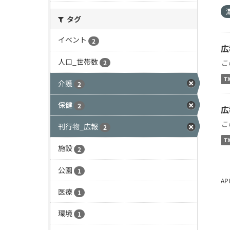
タグ
イベント
2
広
人口_世帯数
こ
2
T
介護
2
保健
2
広
こ
刊行物_広報
2
T
施設
2
公園
1
A
医療
1
環境
1