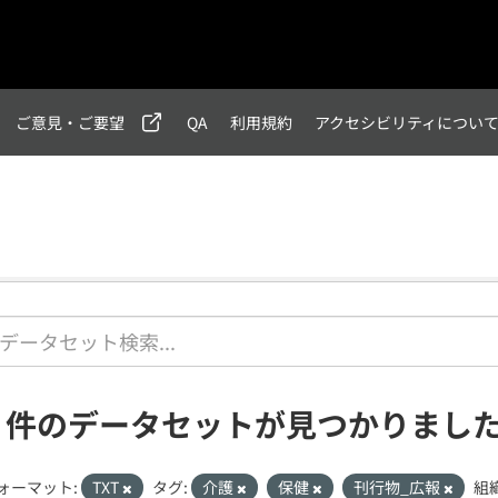
ご意見・ご要望
QA
利用規約
アクセシビリティについ
2 件のデータセットが見つかりまし
ォーマット:
TXT
タグ:
介護
保健
刊行物_広報
組織