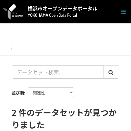
ス
キ
ッ
プ
し
て
内
容
データセット
へ
並び順
2 件のデータセットが見つか
りました