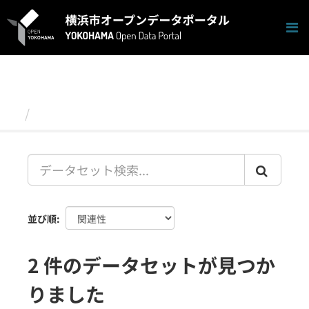
ス
キ
ッ
プ
し
て
内
容
データセット
へ
並び順
2 件のデータセットが見つか
りました