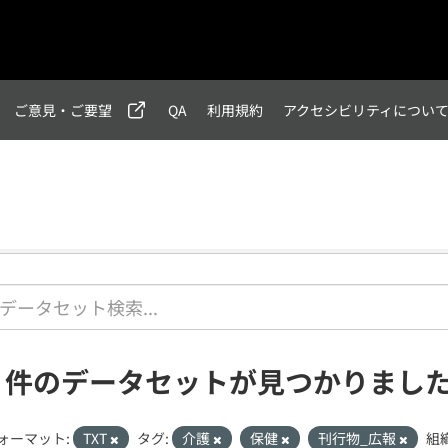
ご意見・ご要望
QA
利用規約
アクセシビリティについ
2 件のデータセットが見つかりまし
ォーマット:
TXT
タグ:
介護
保健
刊行物_広報
組織