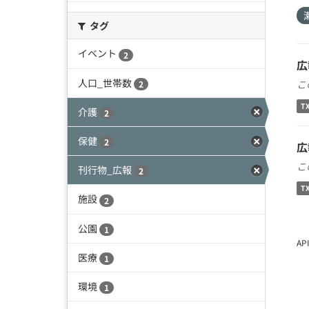
タグ
イベント
2
広
人口_世帯数
こ
2
T
介護
2
保健
2
広
こ
刊行物_広報
2
T
施設
2
公園
1
A
医療
1
環境
1