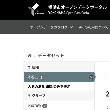
ス
キ
ッ
プ
し
て
オープンデータカタログ
APIの利用について
内
容
へ
データセット
組織
瀬谷区
2
人気のある 組織 のみを表示
グループ
区政情報
2
フ