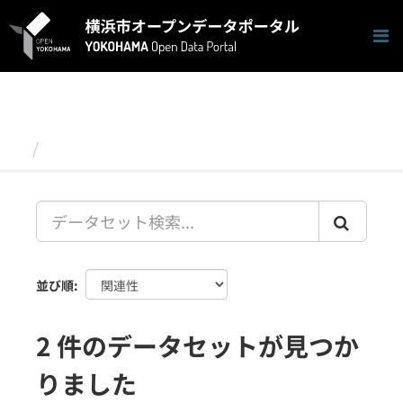
ス
キ
ッ
プ
し
て
内
容
データセット
へ
並び順
2 件のデータセットが見つか
りました