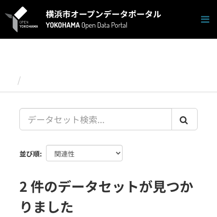
ス
キ
ッ
プ
し
て
内
容
データセット
へ
並び順
2 件のデータセットが見つか
りました