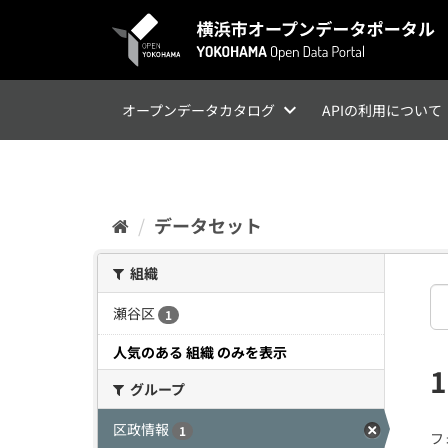
ス
キ
ッ
プ
し
て
オープンデータカタログ
APIの利用について
内
容
へ
データセット
組織
瀬谷区
1
人気のある 組織 のみを表示
グループ
区政情報
1
フ