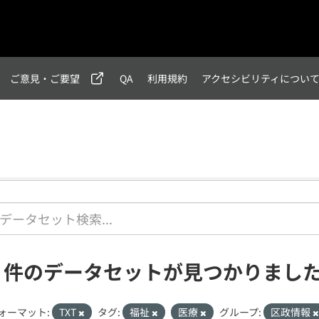
ご意見・ご要望
QA
利用規約
アクセシビリティについ
1 件のデータセットが見つかりまし
ォーマット:
TXT
タグ:
福祉
医療
グループ:
区政情報