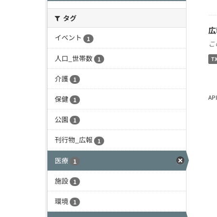
タグ
広
イベント
1
こ
人口_世帯数
1
T
介護
1
A
保健
1
公園
1
刊行物_広報
1
医療
1
施設
1
環境
1