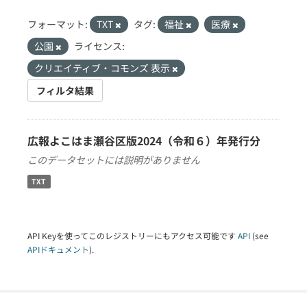
フォーマット:
TXT
タグ:
福祉
医療
公園
ライセンス:
クリエイティブ・コモンズ 表示
フィルタ結果
広報よこはま瀬谷区版2024（令和６）年発行分
このデータセットには説明がありません
TXT
API Keyを使ってこのレジストリーにもアクセス可能です
API
(see
APIドキュメント
).