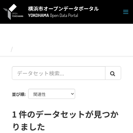
ス
キ
ッ
プ
し
て
内
容
データセット
へ
並び順
1 件のデータセットが見つか
りました