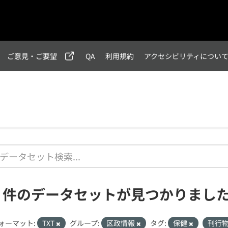
ご意見・ご要望
QA
利用規約
アクセシビリティについ
2 件のデータセットが見つかりまし
ォーマット:
TXT
グループ:
区政情報
タグ:
保健
刊行