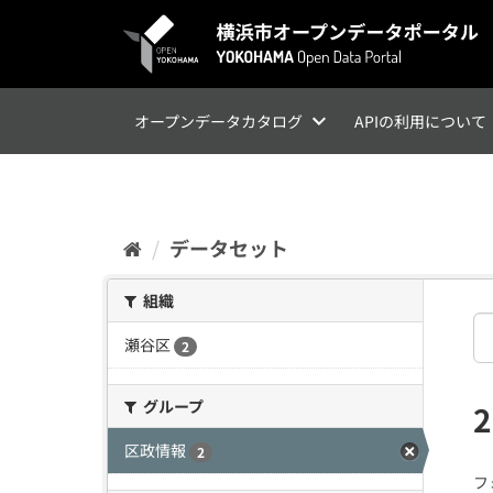
ス
キ
ッ
プ
し
て
オープンデータカタログ
APIの利用について
内
容
へ
データセット
組織
瀬谷区
2
グループ
区政情報
2
フ