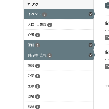
タグ
イベント
2
広
人口_世帯数
2
こ
介護
2
T
保健
2
広
刊行物_広報
2
こ
施設
2
T
公園
1
医療
A
1
環境
1
福祉
1