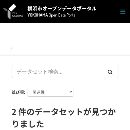
ス
キ
ッ
プ
し
て
内
容
データセット
へ
並び順
2 件のデータセットが見つか
りました