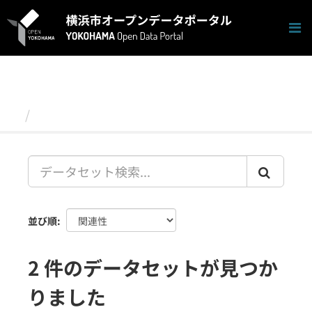
ス
キ
ッ
プ
し
て
内
容
データセット
へ
並び順
2 件のデータセットが見つか
りました