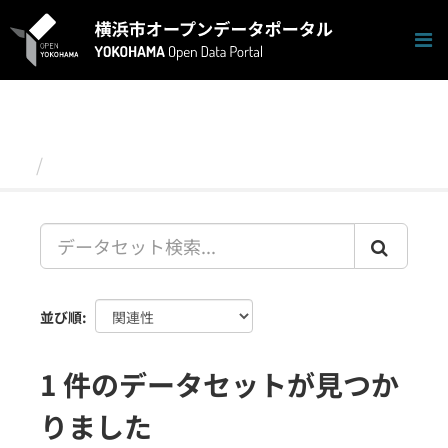
ス
キ
ッ
プ
し
て
内
容
データセット
へ
並び順
1 件のデータセットが見つか
りました