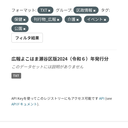
フォーマット:
TXT
グループ:
区政情報
タグ:
保健
刊行物_広報
介護
イベント
公園
フィルタ結果
広報よこはま瀬谷区版2024（令和６）年発行分
このデータセットには説明がありません
TXT
API Keyを使ってこのレジストリーにもアクセス可能です
API
(see
APIドキュメント
).