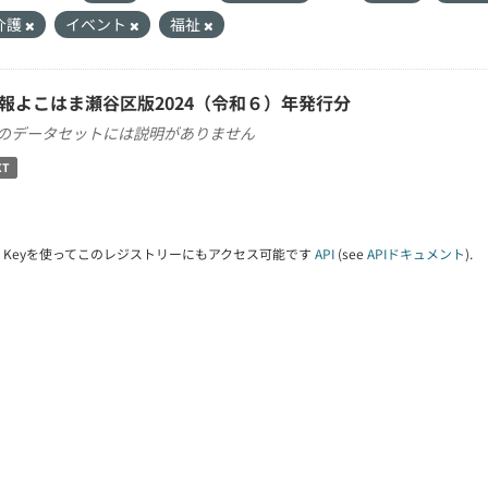
介護
イベント
福祉
報よこはま瀬谷区版2024（令和６）年発行分
のデータセットには説明がありません
XT
PI Keyを使ってこのレジストリーにもアクセス可能です
API
(see
APIドキュメント
).