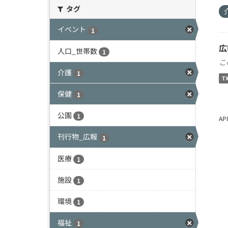
タグ
イベント
1
広
人口_世帯数
1
こ
介護
1
T
保健
1
公園
1
A
刊行物_広報
1
医療
1
施設
1
環境
1
福祉
1