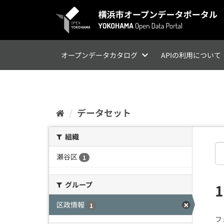
ス
キ
ッ
プ
し
て
オープンデータカタログ
APIの利用について
内
容
へ
データセット
組織
瀬谷区
1
グループ
区政情報
1
フ