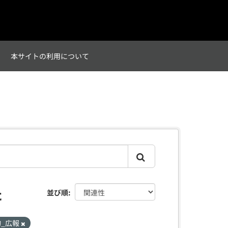
て
本サイトの利用について
た
並び順
物_広報