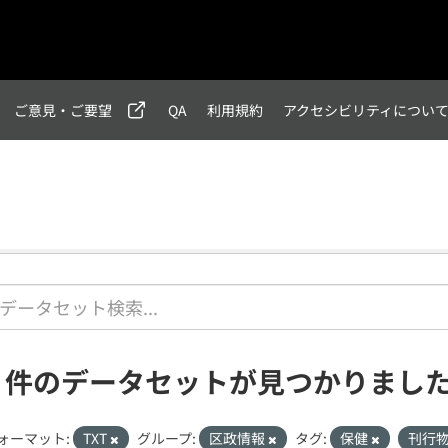
ご意見・ご要望
QA
利用規約
アクセシビリティについ
1 件のデータセットが見つかりまし
ォーマット:
TXT
グループ:
区政情報
タグ:
保健
刊行