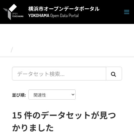
ス
キ
ッ
プ
し
て
内
容
データセット
へ
並び順
15 件のデータセットが見つ
かりました