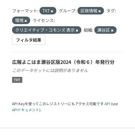
フォーマット:
TXT
グループ:
区政情報
タグ:
環境
ライセンス:
クリエイティブ・コモンズ 表示
組織:
瀬谷区
フィルタ結果
広報よこはま瀬谷区版2024（令和６）年発行分
このデータセットには説明がありません
TXT
API Keyを使ってこのレジストリーにもアクセス可能です
API
(see
APIドキュメント
).