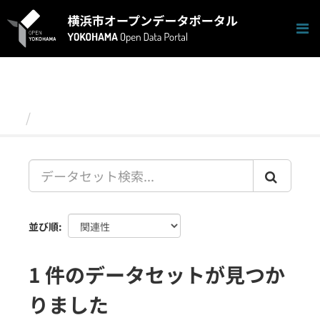
ス
キ
ッ
プ
し
て
内
容
データセット
へ
並び順
1 件のデータセットが見つか
りました