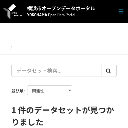
ス
キ
ッ
プ
し
て
内
容
データセット
へ
並び順
1 件のデータセットが見つか
りました