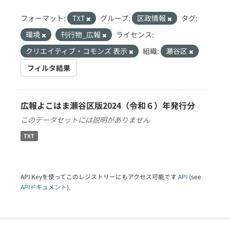
フォーマット:
TXT
グループ:
区政情報
タグ:
環境
刊行物_広報
ライセンス:
クリエイティブ・コモンズ 表示
組織:
瀬谷区
フィルタ結果
広報よこはま瀬谷区版2024（令和６）年発行分
このデータセットには説明がありません
TXT
API Keyを使ってこのレジストリーにもアクセス可能です
API
(see
APIドキュメント
).