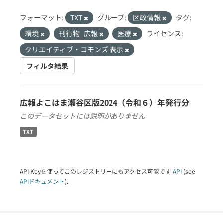
フォーマット:
TXT
グループ:
区政情報
タグ:
環境
刊行物_広報
医療
ライセンス:
クリエイティブ・コモンズ 表示
フィルタ結果
広報よこはま瀬谷区版2024（令和６）年発行分
このデータセットには説明がありません
TXT
API Keyを使ってこのレジストリーにもアクセス可能です
API
(see
APIドキュメント
).