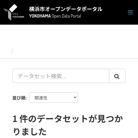
ス
キ
ッ
プ
し
て
内
容
データセット
へ
並び順
1 件のデータセットが見つか
りました