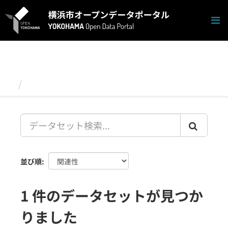
ス
キ
ッ
プ
し
て
内
容
データセット
へ
並び順
1 件のデータセットが見つか
りました