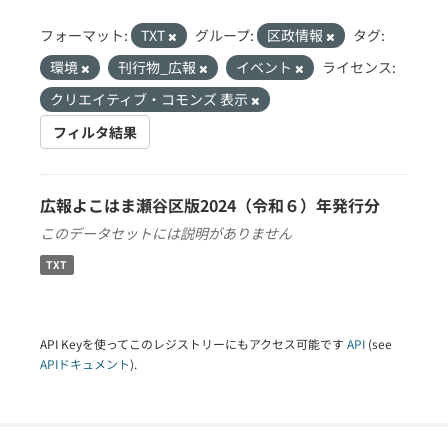
フォーマット:
TXT
グループ:
区政情報
タグ:
環境
刊行物_広報
イベント
ライセンス:
クリエイティブ・コモンズ 表示
フィルタ結果
広報よこはま瀬谷区版2024（令和６）年発行分
このデータセットには説明がありません
TXT
API Keyを使ってこのレジストリーにもアクセス可能です
API
(see
APIドキュメント
).