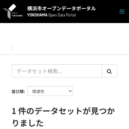
ス
キ
ッ
プ
し
て
内
容
データセット
へ
並び順
1 件のデータセットが見つか
りました