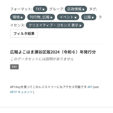
フォーマット:
TXT
グループ:
区政情報
タグ:
環境
刊行物_広報
イベント
公園
ラ
イセンス:
クリエイティブ・コモンズ 表示
フィルタ結果
広報よこはま瀬谷区版2024（令和６）年発行分
このデータセットには説明がありません
TXT
API Keyを使ってこのレジストリーにもアクセス可能です
API
(see
APIドキュメント
).