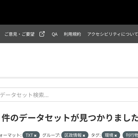
ご意見・ご要望
QA
利用規約
アクセシビリティについ
1 件のデータセットが見つかりまし
ォーマット:
TXT
グループ:
区政情報
タグ:
環境
刊行