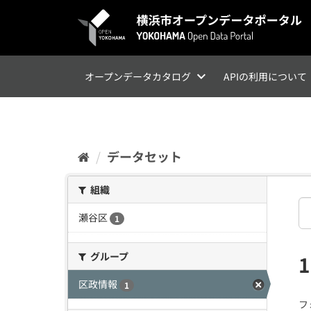
ス
キ
ッ
プ
し
て
オープンデータカタログ
APIの利用について
内
容
へ
データセット
組織
瀬谷区
1
グループ
区政情報
1
フ