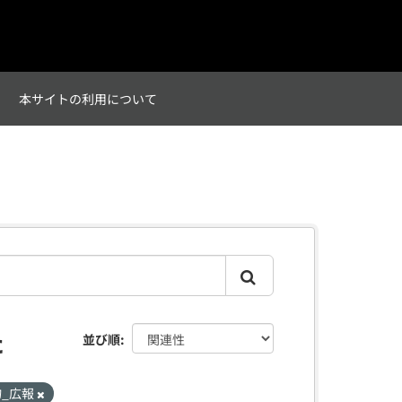
て
本サイトの利用について
た
並び順
物_広報