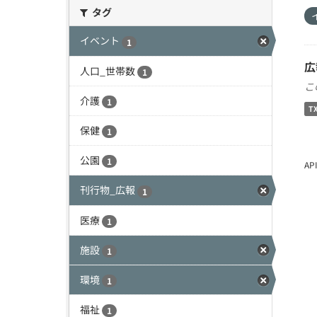
タグ
イベント
1
広
人口_世帯数
1
こ
介護
1
T
保健
1
公園
1
A
刊行物_広報
1
医療
1
施設
1
環境
1
福祉
1