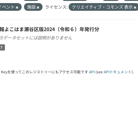
イベント
施設
ライセンス:
クリエイティブ・コモンズ 表示
報よこはま瀬谷区版2024（令和６）年発行分
のデータセットには説明がありません
XT
PI Keyを使ってこのレジストリーにもアクセス可能です
API
(see
APIドキュメント
).