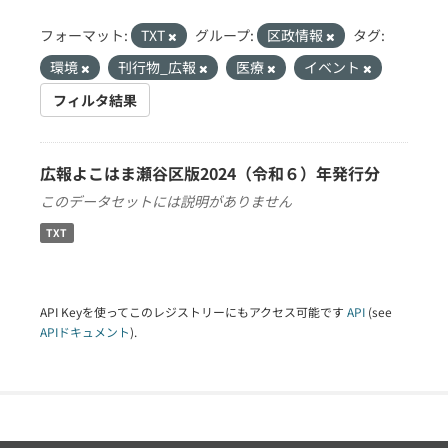
フォーマット:
TXT
グループ:
区政情報
タグ:
環境
刊行物_広報
医療
イベント
フィルタ結果
広報よこはま瀬谷区版2024（令和６）年発行分
このデータセットには説明がありません
TXT
API Keyを使ってこのレジストリーにもアクセス可能です
API
(see
APIドキュメント
).