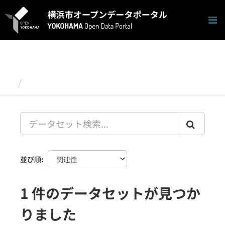
ス
キ
ッ
プ
し
て
内
容
データセット
へ
並び順
1 件のデータセットが見つか
りました