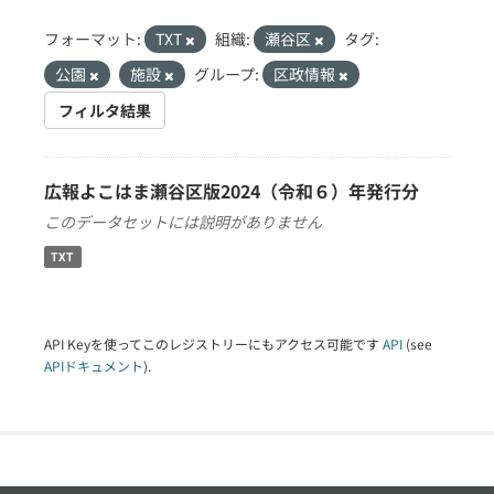
フォーマット:
TXT
組織:
瀬谷区
タグ:
公園
施設
グループ:
区政情報
フィルタ結果
広報よこはま瀬谷区版2024（令和６）年発行分
このデータセットには説明がありません
TXT
API Keyを使ってこのレジストリーにもアクセス可能です
API
(see
APIドキュメント
).