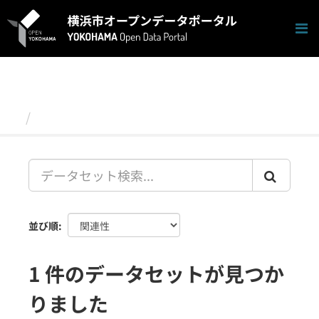
ス
キ
ッ
プ
し
て
内
容
データセット
へ
並び順
1 件のデータセットが見つか
りました