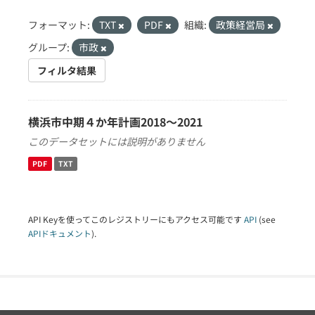
フォーマット:
TXT
PDF
組織:
政策経営局
グループ:
市政
フィルタ結果
横浜市中期４か年計画2018～2021
このデータセットには説明がありません
PDF
TXT
API Keyを使ってこのレジストリーにもアクセス可能です
API
(see
APIドキュメント
).