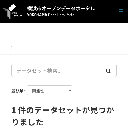
ス
キ
ッ
プ
し
て
内
容
データセット
へ
並び順
1 件のデータセットが見つか
りました