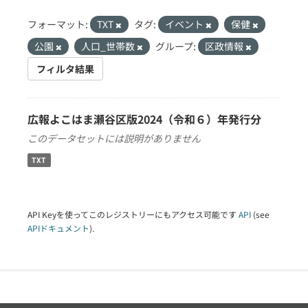
フォーマット:
TXT
タグ:
イベント
保健
公園
人口_世帯数
グループ:
区政情報
フィルタ結果
広報よこはま瀬谷区版2024（令和６）年発行分
このデータセットには説明がありません
TXT
API Keyを使ってこのレジストリーにもアクセス可能です
API
(see
APIドキュメント
).