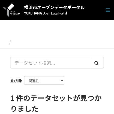
ス
キ
ッ
プ
し
て
内
容
データセット
へ
並び順
1 件のデータセットが見つか
りました