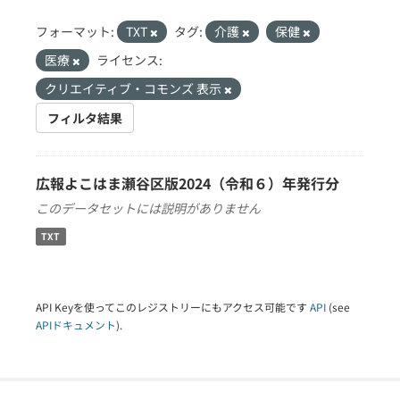
フォーマット:
TXT
タグ:
介護
保健
医療
ライセンス:
クリエイティブ・コモンズ 表示
フィルタ結果
広報よこはま瀬谷区版2024（令和６）年発行分
このデータセットには説明がありません
TXT
API Keyを使ってこのレジストリーにもアクセス可能です
API
(see
APIドキュメント
).