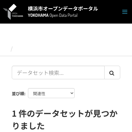
ス
キ
ッ
プ
し
て
内
容
データセット
へ
並び順
1 件のデータセットが見つか
りました