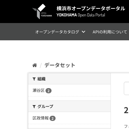
ス
キ
ッ
プ
し
て
オープンデータカタログ
APIの利用について
内
容
へ
データセット
組織
瀬谷区
2
グループ
区政情報
2
フ