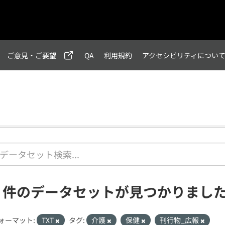
ご意見・ご要望
QA
利用規約
アクセシビリティについ
2 件のデータセットが見つかりまし
ォーマット:
TXT
タグ:
介護
保健
刊行物_広報