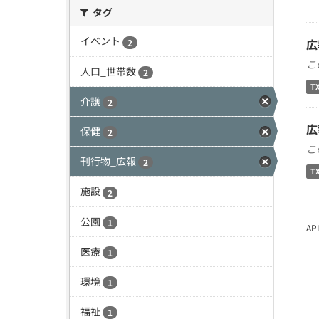
タグ
イベント
広
2
こ
人口_世帯数
2
T
介護
2
広
保健
2
こ
刊行物_広報
2
T
施設
2
公園
1
A
医療
1
環境
1
福祉
1