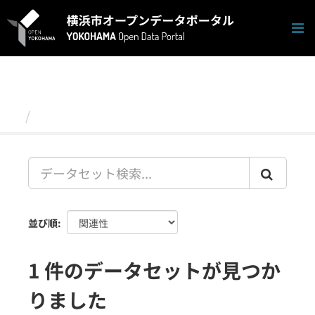
ス
キ
ッ
プ
し
て
内
容
データセット
へ
並び順
1 件のデータセットが見つか
りました