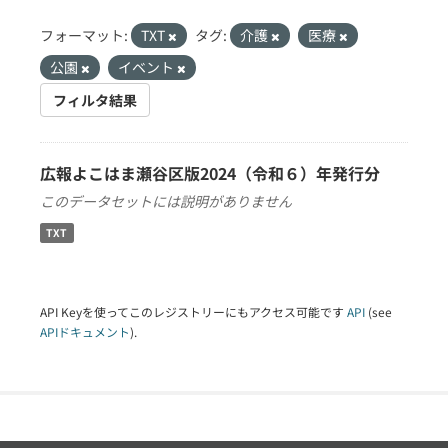
フォーマット:
TXT
タグ:
介護
医療
公園
イベント
フィルタ結果
広報よこはま瀬谷区版2024（令和６）年発行分
このデータセットには説明がありません
TXT
API Keyを使ってこのレジストリーにもアクセス可能です
API
(see
APIドキュメント
).