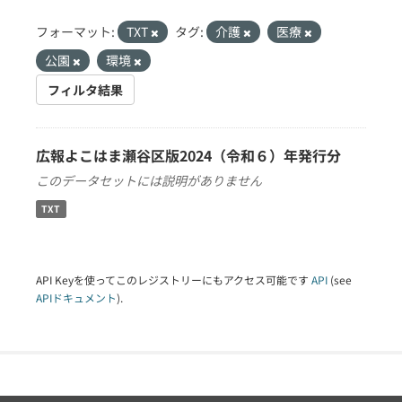
フォーマット:
TXT
タグ:
介護
医療
公園
環境
フィルタ結果
広報よこはま瀬谷区版2024（令和６）年発行分
このデータセットには説明がありません
TXT
API Keyを使ってこのレジストリーにもアクセス可能です
API
(see
APIドキュメント
).