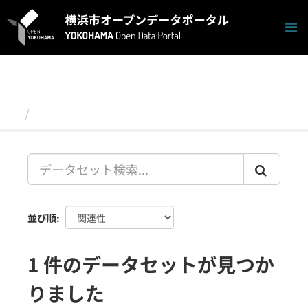
ス
キ
ッ
プ
し
て
内
容
データセット
へ
並び順
1 件のデータセットが見つか
りました