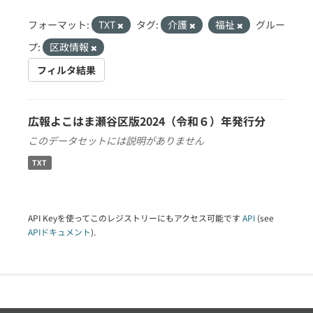
フォーマット:
TXT
タグ:
介護
福祉
グルー
プ:
区政情報
フィルタ結果
広報よこはま瀬谷区版2024（令和６）年発行分
このデータセットには説明がありません
TXT
API Keyを使ってこのレジストリーにもアクセス可能です
API
(see
APIドキュメント
).