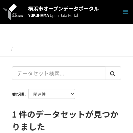
ス
キ
ッ
プ
し
て
内
容
データセット
へ
並び順
1 件のデータセットが見つか
りました