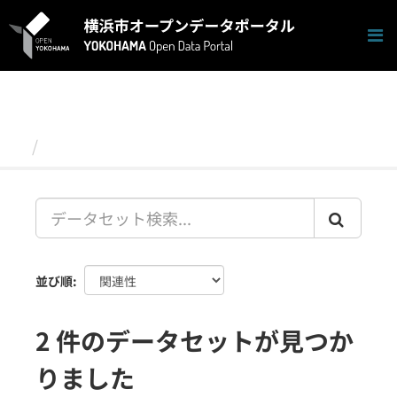
ス
キ
ッ
プ
し
て
内
容
データセット
へ
並び順
2 件のデータセットが見つか
りました