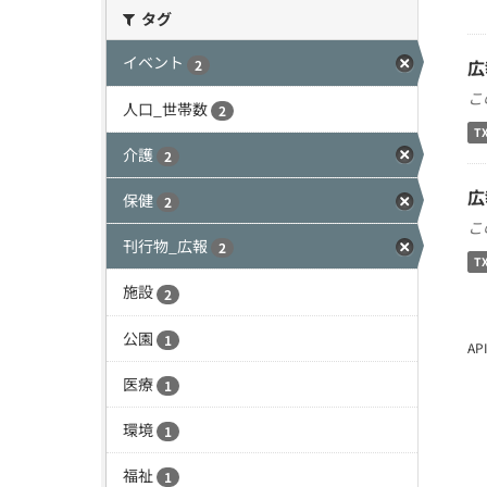
タグ
イベント
広
2
こ
人口_世帯数
2
T
介護
2
広
保健
2
こ
刊行物_広報
2
T
施設
2
公園
1
A
医療
1
環境
1
福祉
1