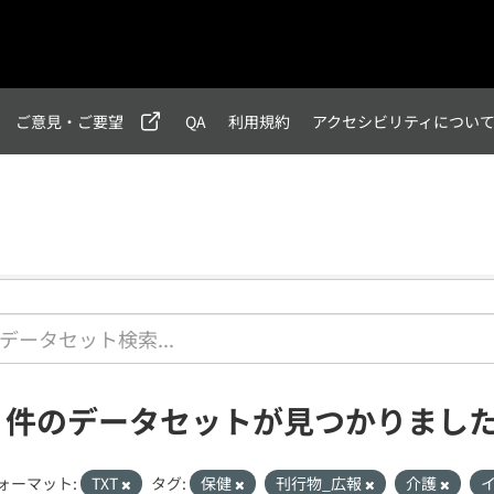
ご意見・ご要望
QA
利用規約
アクセシビリティについ
2 件のデータセットが見つかりまし
ォーマット:
TXT
タグ:
保健
刊行物_広報
介護