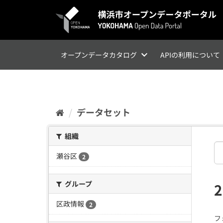
ス
キ
ッ
プ
し
て
オープンデータカタログ
APIの利用について
内
容
へ
データセット
組織
瀬谷区
2
グループ
区政情報
2
フ