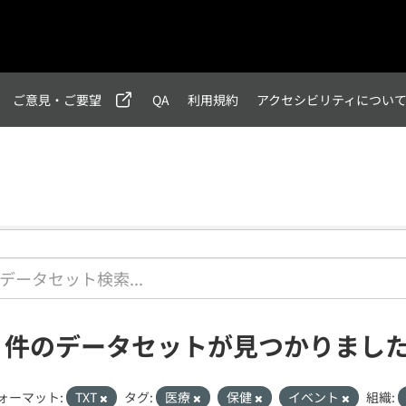
ご意見・ご要望
QA
利用規約
アクセシビリティについ
1 件のデータセットが見つかりまし
ォーマット:
TXT
タグ:
医療
保健
イベント
組織: