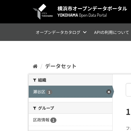
ス
キ
ッ
プ
し
て
オープンデータカタログ
APIの利用について
内
容
へ
データセット
組織
瀬谷区
1
グループ
区政情報
1
フ