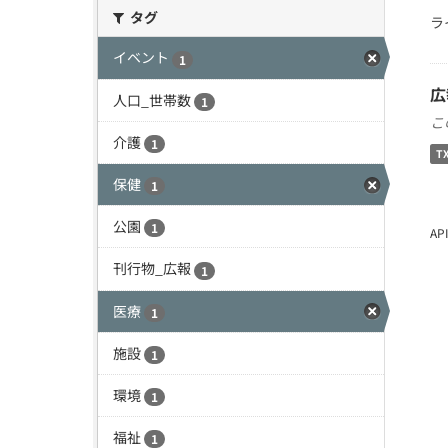
タグ
ラ
イベント
1
広
人口_世帯数
1
こ
介護
1
T
保健
1
公園
1
A
刊行物_広報
1
医療
1
施設
1
環境
1
福祉
1