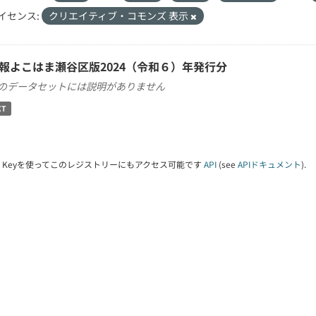
イセンス:
クリエイティブ・コモンズ 表示
報よこはま瀬谷区版2024（令和６）年発行分
のデータセットには説明がありません
XT
PI Keyを使ってこのレジストリーにもアクセス可能です
API
(see
APIドキュメント
).