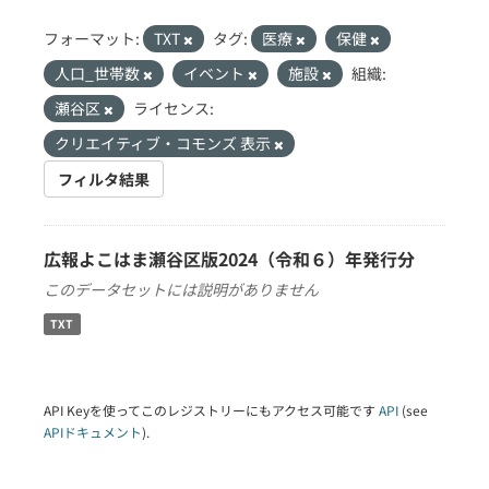
フォーマット:
TXT
タグ:
医療
保健
人口_世帯数
イベント
施設
組織:
瀬谷区
ライセンス:
クリエイティブ・コモンズ 表示
フィルタ結果
広報よこはま瀬谷区版2024（令和６）年発行分
このデータセットには説明がありません
TXT
API Keyを使ってこのレジストリーにもアクセス可能です
API
(see
APIドキュメント
).