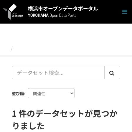
ス
キ
ッ
プ
し
て
内
容
データセット
へ
並び順
1 件のデータセットが見つか
りました