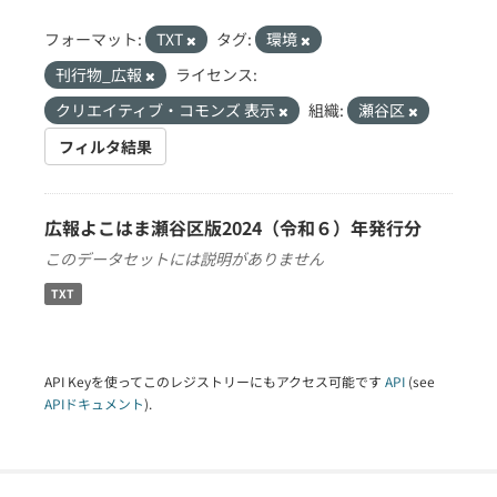
フォーマット:
TXT
タグ:
環境
刊行物_広報
ライセンス:
クリエイティブ・コモンズ 表示
組織:
瀬谷区
フィルタ結果
広報よこはま瀬谷区版2024（令和６）年発行分
このデータセットには説明がありません
TXT
API Keyを使ってこのレジストリーにもアクセス可能です
API
(see
APIドキュメント
).