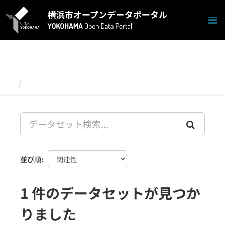
ス
キ
ッ
プ
し
て
内
容
データセット
へ
並び順
1 件のデータセットが見つか
りました