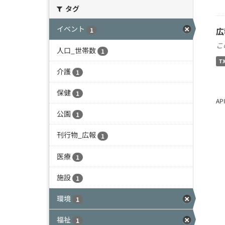
タグ
イベント
広
1
こ
人口_世帯数
1
T
介護
1
保健
1
A
公園
1
刊行物_広報
1
医療
1
施設
1
環境
1
福祉
1