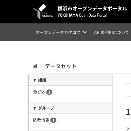
ス
キ
ッ
プ
し
て
オープンデータカタログ
APIの利用について
内
容
へ
データセット
組織
瀬谷区
1
グループ
区政情報
1
フ