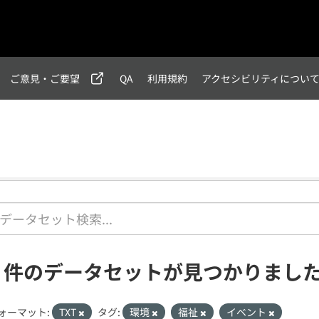
ご意見・ご要望
QA
利用規約
アクセシビリティについ
1 件のデータセットが見つかりまし
ォーマット:
TXT
タグ:
環境
福祉
イベント