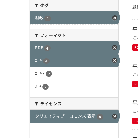
タグ
組
財政
4
平
フォーマット
こ
PDF
P
4
XLS
4
平
XLSX
こ
2
P
ZIP
2
平
ライセンス
こ
クリエイティブ・コモンズ 表示
4
P