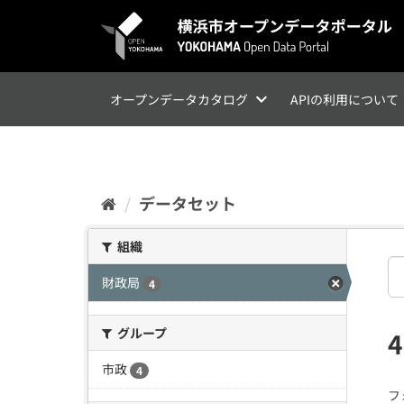
ス
キ
ッ
プ
し
て
オープンデータカタログ
APIの利用について
内
容
へ
データセット
組織
財政局
4
グループ
市政
4
フ