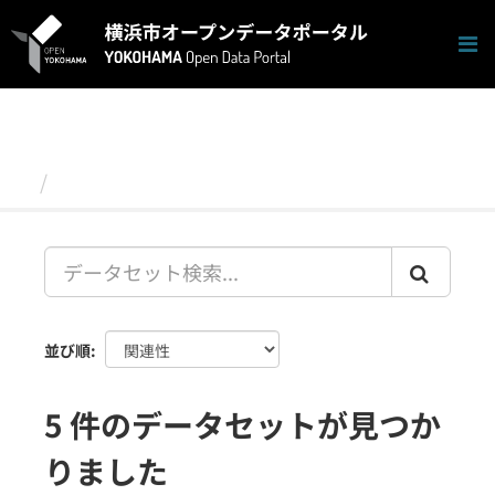
ス
キ
ッ
プ
し
て
内
容
データセット
へ
並び順
5 件のデータセットが見つか
りました