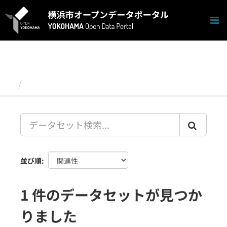
ス
キ
ッ
プ
し
て
内
容
データセット
へ
並び順
1 件のデータセットが見つか
りました