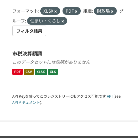
フォーマット:
XLSX
PDF
組織:
財政局
グ
ループ:
住まい・くらし
フィルタ結果
市税決算額調
このデータセットには説明がありません
PDF
CSV
XLSX
XLS
API Keyを使ってこのレジストリーにもアクセス可能です
API
(see
APIドキュメント
).